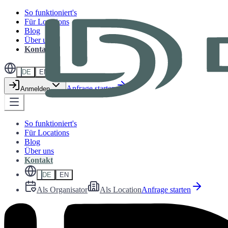
So funktioniert's
Für Locations
Blog
Über uns
Kontakt
DE
EN
Anfrage starten
Anmelden
So funktioniert's
Für Locations
Blog
Über uns
Kontakt
DE
EN
Als Organisator
Als Location
Anfrage starten