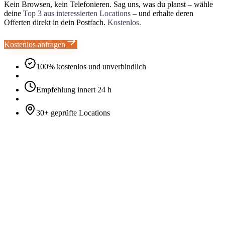
Kein Browsen, kein Telefonieren. Sag uns, was du planst – wähle
deine
Top 3 aus interessierten Locations
– und erhalte deren
Offerten direkt in dein Postfach.
Kostenlos.
Kostenlos anfragen
100% kostenlos und unverbindlich
Empfehlung innert 24 h
30+ geprüfte Locations
01
Anfrage stellen
Beschreibe deinen Anlass mit Budget, Gästezahl und Wünschen. Wir
validieren deine Anfrage kurz mit dir.