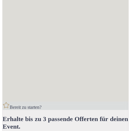
Ja – zu 100 %. Du kannst unbegrenzt Event-Anfragen stellen, ohne
etwas zu bezahlen. Es gibt keine versteckten Kosten oder
Verpflichtungen.
Muss ich ein Konto erstellen?
Ja. Dein Konto ist der Schlüssel zu deinem persönlichen Dashboard.
Dort behältst du jederzeit den Überblick über deine Anfragen,
Favoriten und Offerten – alles an einem Ort, einfach und
transparent.
Wann erhalte ich erste Rückmeldungen und Offerten?
Schneller, als du denkst: Innerhalb von 24 Stunden erhältst du eine
erste Auswahl passender Locations. Danach hast du 72 Stunden
Zeit, bis zu drei Favoriten auszuwählen und gezielt Offerten zu
erhalten.
Bereit zu starten?
Erhalte bis zu 3 passende Offerten für deinen
Event.