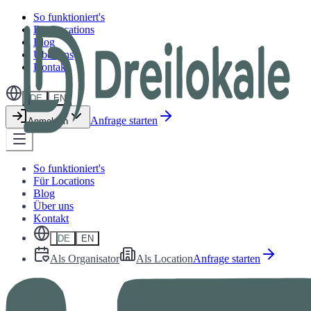
So funktioniert's
Für Locations
Blog
Über uns
Kontakt
DE
EN
Anfrage starten
Anmelden
So funktioniert's
Für Locations
Blog
Über uns
Kontakt
DE
EN
Als Organisator
Als Location
Anfrage starten