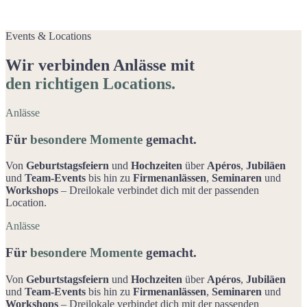
Events & Locations
Wir verbinden Anlässe mit
den richtigen Locations.
Anlässe
Für
besondere Momente
gemacht.
Von
Geburtstagsfeiern
und
Hochzeiten
über
Apéros
,
Jubiläen
und
Team-Events
bis hin zu
Firmenanlässen
,
Seminaren
und
Workshops
– Dreilokale verbindet dich mit der passenden
Location.
Anlässe
Für
besondere Momente
gemacht.
Von
Geburtstagsfeiern
und
Hochzeiten
über
Apéros
,
Jubiläen
und
Team-Events
bis hin zu
Firmenanlässen
,
Seminaren
und
Workshops
– Dreilokale verbindet dich mit der passenden